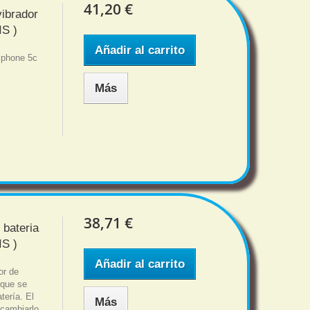
41,20 €
ibrador
S )
Añadir al carrito
iphone 5c
Más
38,71 €
 bateria
S )
Añadir al carrito
or de
 que se
tería. El
Más
 cambiarlo