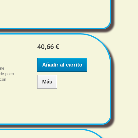
40,66 €
Añadir al carrito
ene
 de poco
 con
Más