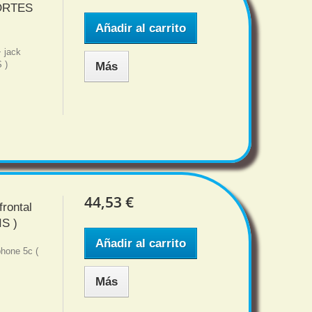
PORTES
Añadir al carrito
 jack
S )
Más
44,53 €
rontal
S )
Añadir al carrito
phone 5c (
Más