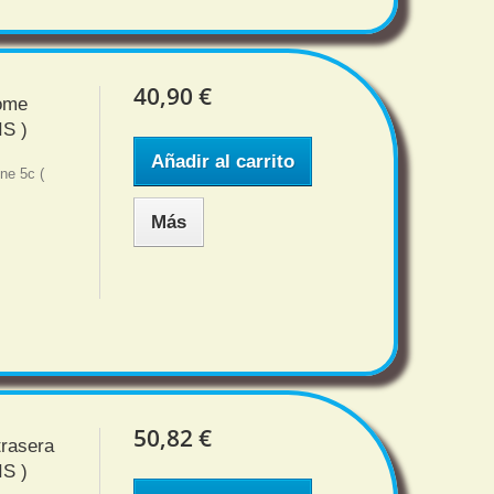
40,90 €
home
S )
Añadir al carrito
ne 5c (
Más
50,82 €
trasera
S )