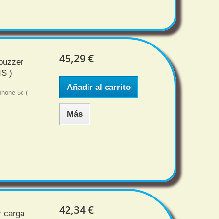
45,29 €
 buzzer
S )
Añadir al carrito
phone 5c (
Más
42,34 €
r carga