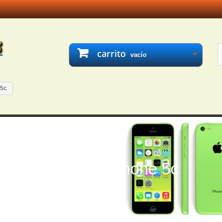
carrito
vacío
 5c
Iphone 5c
rreglar reparar iphone 5c