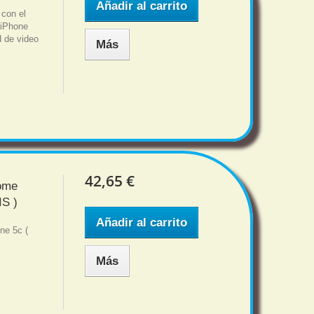
Añadir al carrito
 con el
u iPhone
d de video
Más
42,65 €
home
S )
Añadir al carrito
ne 5c (
Más