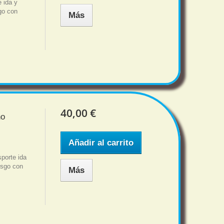
 ida y
sgo con
Más
40,00 €
no
Añadir al carrito
porte ida
iesgo con
Más