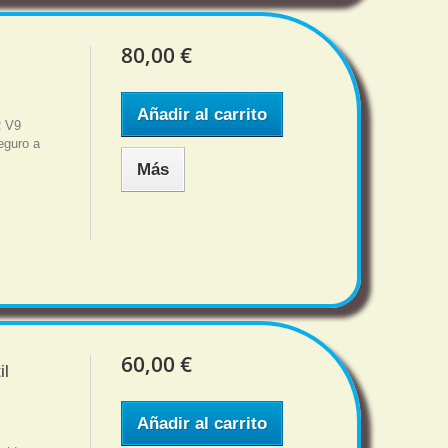
80,00 €
Añadir al carrito
R V9
eguro a
Más
60,00 €
il
Añadir al carrito