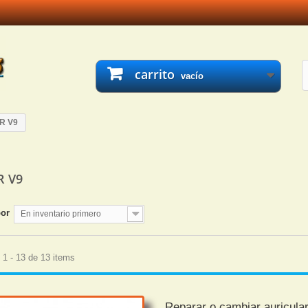
carrito
vacío
R V9
R V9
por
En inventario primero
1 - 13 de 13 items
Reparar o cambiar auricula