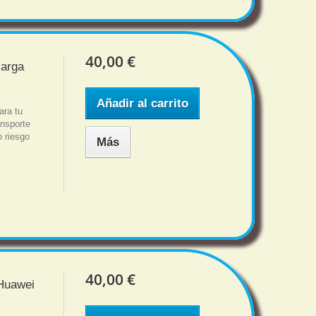
40,00 €
carga
Añadir al carrito
ara tu
nsporte
o riesgo
Más
40,00 €
 Huawei