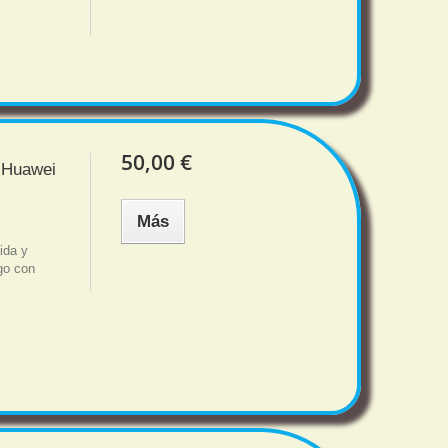
50,00 €
m Huawei
Más
ida y
sgo con