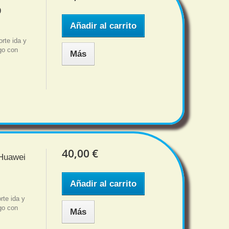
9
Añadir al carrito
rte ida y
sgo con
Más
40,00 €
 Huawei
Añadir al carrito
te ida y
sgo con
Más