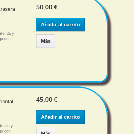
50,00 €
trasera
Añadir al carrito
te ida y
sgo con
Más
45,00 €
rontal
Añadir al carrito
e ida y
sgo con
Más