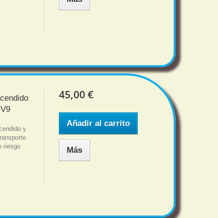
45,00 €
ncendido
 V9
Añadir al carrito
cendido y
ansporte
o riesgo
Más