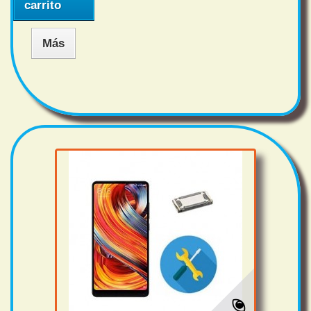
carrito
Más