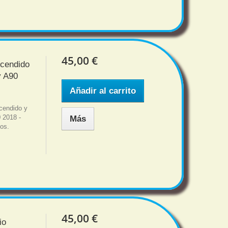
45,00 €
ncendido
y A90
Añadir al carrito
cendido y
 2018 -
Más
dos.
45,00 €
io