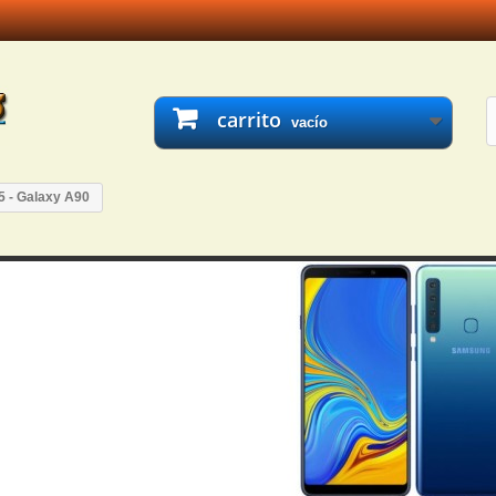
carrito
vacío
 - Galaxy A90