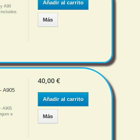
Añadir al carrito
xy A90
incluidos.
Más
40,00 €
- A905
Añadir al carrito
- A905
eguro a
Más