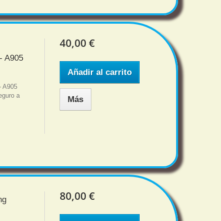
40,00 €
- A905
Añadir al carrito
- A905
eguro a
Más
80,00 €
ng