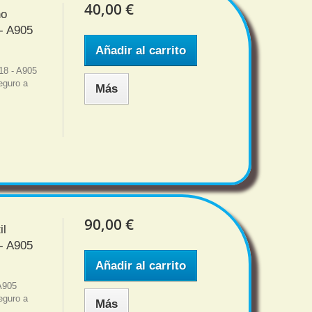
40,00 €
no
- A905
Añadir al carrito
18 - A905
eguro a
Más
90,00 €
il
- A905
Añadir al carrito
A905
eguro a
Más