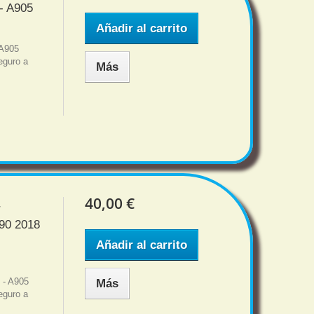
- A905
Añadir al carrito
 A905
eguro a
Más
40,00 €
r
90 2018
Añadir al carrito
 - A905
Más
eguro a