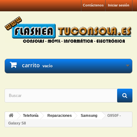
Contáctenos
Iniciar sesión
carrito
vacío
Telefonía
Reparaciones
Samsung
G950F -
Galaxy S8