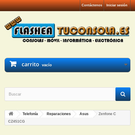
Contáctenos
Iniciar sesión
carrito
vacío
Telefonía
Reparaciones
Asus
Zenfone C
CZ451CG