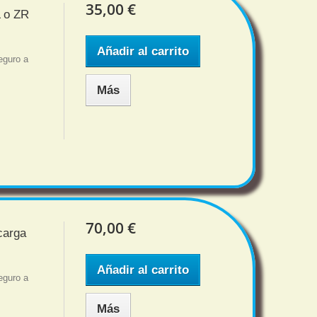
35,00 €
L o ZR
Añadir al carrito
eguro a
Más
70,00 €
carga
Añadir al carrito
eguro a
Más