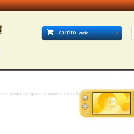
carrito
vacío
Nintendo SWITCH Lite
vicio tecnico de reparación nintendo switch lite