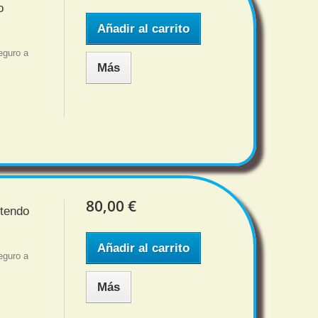
o
Añadir al carrito
eguro a
Más
80,00 €
ntendo
Añadir al carrito
eguro a
Más