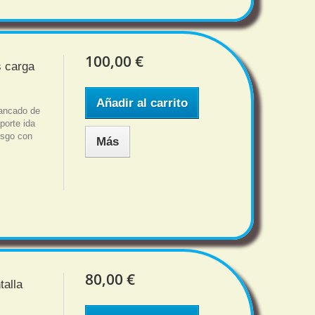
100,00 €
s carga
Añadir al carrito
rancado de
porte ida
iesgo con
Más
80,00 €
talla