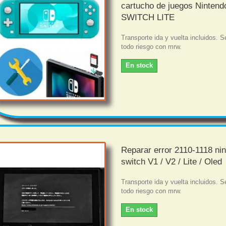
cartucho de juegos Nintend
SWITCH LITE
Transporte ida y vuelta incluidos. S
todo riesgo con mrw.
En stock
Reparar error 2110-1118 ni
switch V1 / V2 / Lite / Oled
Transporte ida y vuelta incluidos. S
todo riesgo con mrw.
En stock