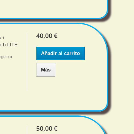
40,00 €
o +
tch LITE
Añadir al carrito
eguro a
Más
50,00 €