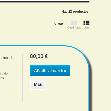
Hay 22 productos.
Vista:
Cuadrícula
Lista
80,00 €
ón nand
Añadir al carrito
pia de
dos.
Más