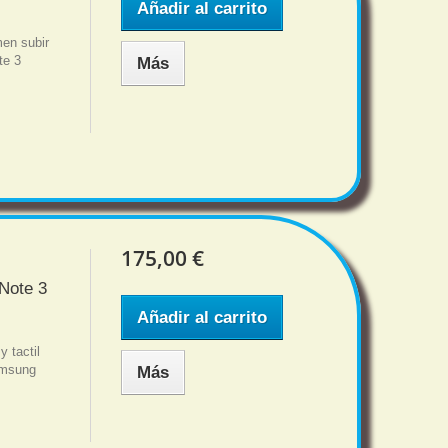
Añadir al carrito
men subir
te 3
Más
175,00 €
Note 3
Añadir al carrito
y tactil
amsung
Más