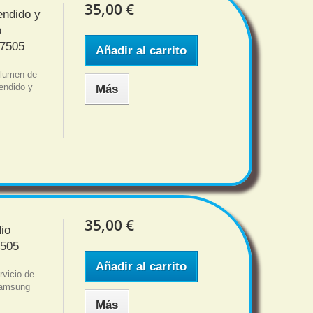
35,00 €
endido y
o
N7505
Añadir al carrito
volumen de
endido y
Más
35,00 €
io
7505
Añadir al carrito
rvicio de
Samsung
Más