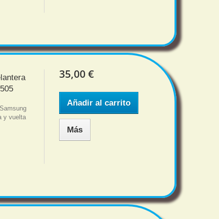
35,00 €
lantera
7505
Añadir al carrito
l Samsung
 y vuelta
Más