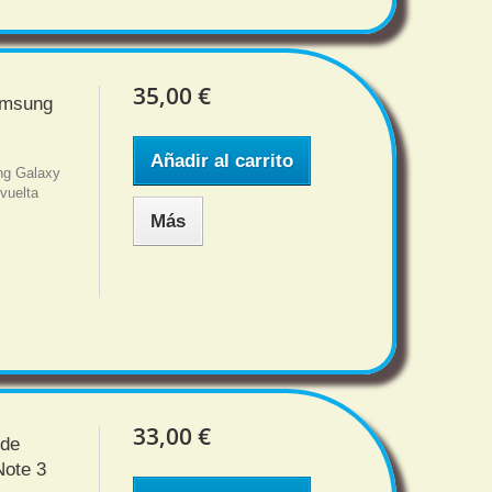
35,00 €
amsung
Añadir al carrito
ng Galaxy
vuelta
Más
33,00 €
 de
ote 3