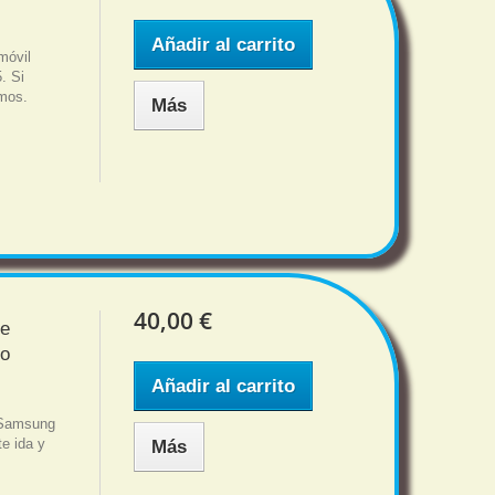
Añadir al carrito
móvil
. Si
amos.
Más
40,00 €
me
eo
Añadir al carrito
l Samsung
e ida y
Más