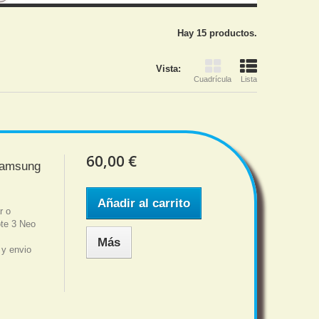
Hay 15 productos.
Vista:
Cuadrícula
Lista
60,00 €
 Samsung
Añadir al carrito
r o
te 3 Neo
Más
 y envio