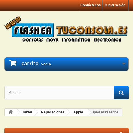
Contáctenos
Iniciar sesión
carrito
vacío
Tablet
Reparaciones
Apple
Ipad mini retina