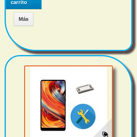
carrito
Más