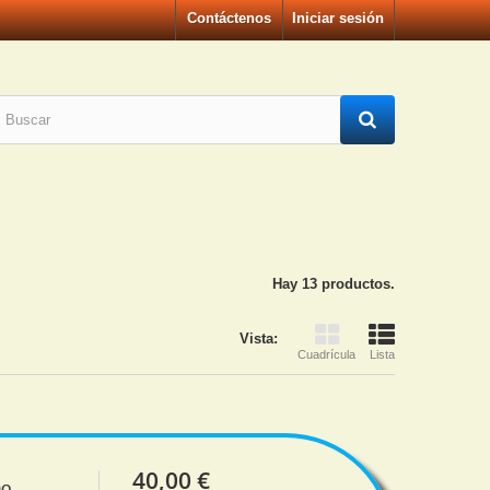
Contáctenos
Iniciar sesión
Hay 13 productos.
Vista:
Cuadrícula
Lista
40,00 €
no