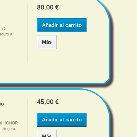
80,00 €
Añadir al carrito
R 7C
eguro a
Más
45,00 €
io
Añadir al carrito
wei HONOR
s. Seguro
Más