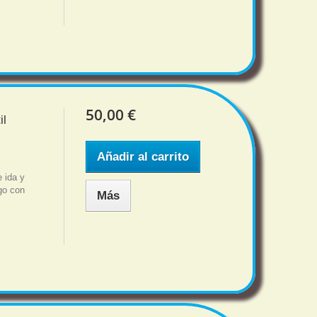
50,00 €
il
Añadir al carrito
 ida y
sgo con
Más