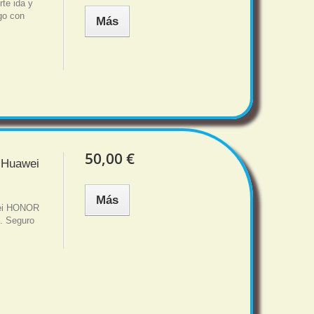
te ida y
sgo con
Más
50,00 €
m Huawei
Más
wei HONOR
s. Seguro