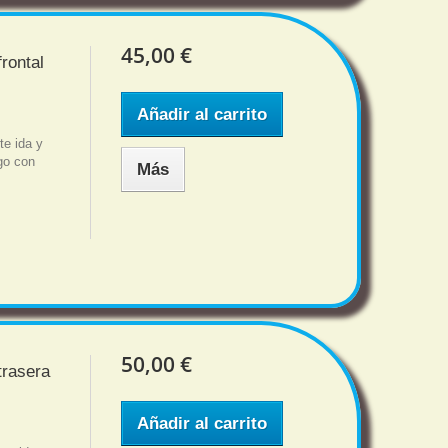
45,00 €
rontal
Añadir al carrito
e ida y
sgo con
Más
50,00 €
trasera
Añadir al carrito