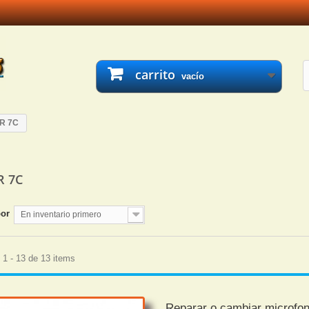
carrito
vacío
R 7C
R 7C
por
En inventario primero
1 - 13 de 13 items
Reparar o cambiar microfo