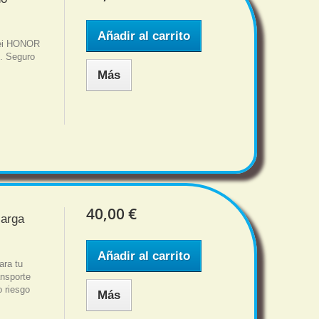
Añadir al carrito
wei HONOR
s. Seguro
Más
40,00 €
carga
Añadir al carrito
ara tu
nsporte
o riesgo
Más