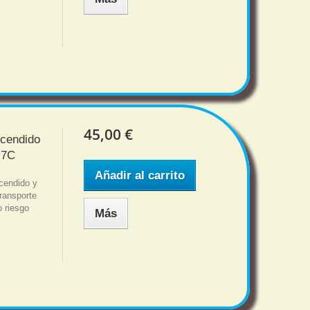
45,00 €
ncendido
 7C
Añadir al carrito
cendido y
ansporte
o riesgo
Más