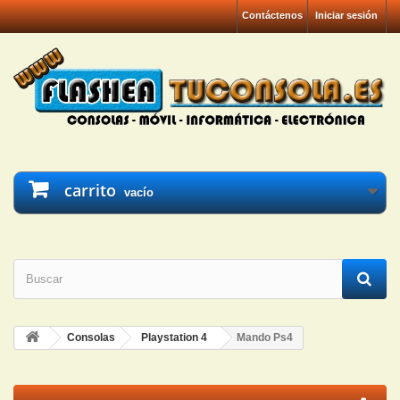
Contáctenos
Iniciar sesión
carrito
vacío
Consolas
Playstation 4
Mando Ps4