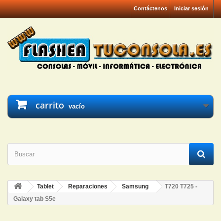
Contáctenos
Iniciar sesión
carrito
vacío
Tablet
Reparaciones
Samsung
T720 T725 -
Galaxy tab S5e