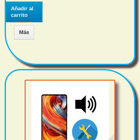
Añadir al
carrito
Más