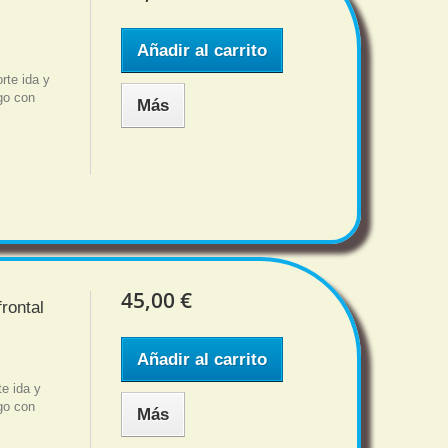
0
Añadir al carrito
te ida y
sgo con
Más
45,00 €
rontal
Añadir al carrito
e ida y
sgo con
Más