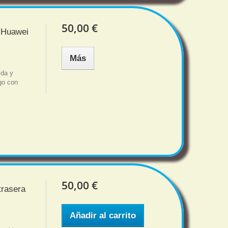
50,00 €
m Huawei
Más
ida y
sgo con
50,00 €
trasera
Añadir al carrito