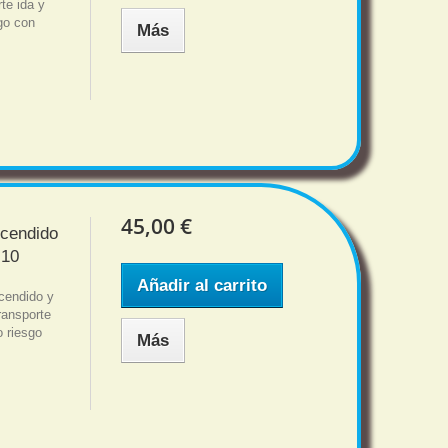
te ida y
sgo con
Más
45,00 €
ncendido
 10
Añadir al carrito
cendido y
ansporte
o riesgo
Más