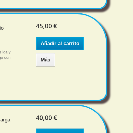
45,00 €
io
Añadir al carrito
 ida y
sgo con
Más
40,00 €
carga