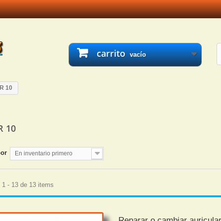
carrito
vacío
R 10
R 10
por
En inventario primero
1 - 13 de 13 items
Reparar o cambiar auricula