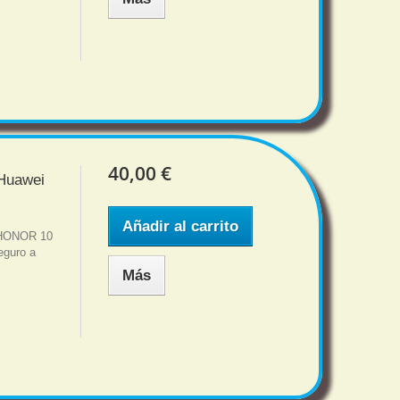
40,00 €
 Huawei
Añadir al carrito
i HONOR 10
eguro a
Más