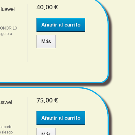
40,00 €
 Huawei
Añadir al carrito
 HONOR 10
eguro a
Más
75,00 €
Huawei
Añadir al carrito
nsporte
o riesgo
Más