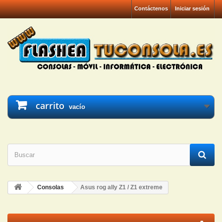
Contáctenos
Iniciar sesión
carrito
vacío
Consolas
Asus rog ally Z1 / Z1 extreme