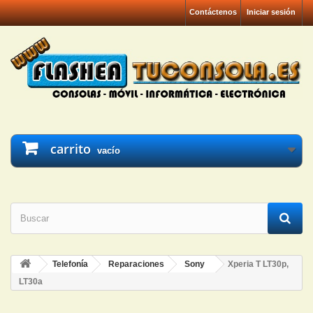
Contáctenos
Iniciar sesión
carrito
vacío
Telefonía
Reparaciones
Sony
Xperia T LT30p,
LT30a