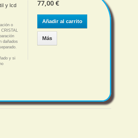
77,00 €
il y lcd
Añadir al carrito
ación o
Y CRISTAL
paración
Más
tán dañados
 separado.
ñado y si
no