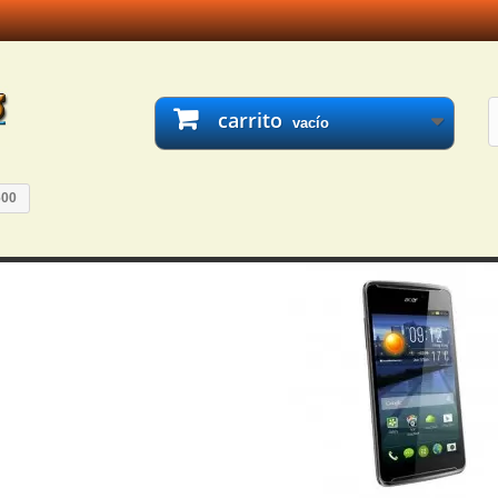
carrito
vacío
600