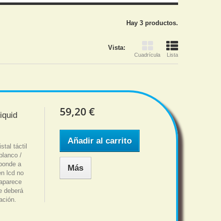
Hay 3 productos.
Vista:
Cuadrícula
Lista
59,20 €
iquid
Añadir al carrito
al táctil
blanco /
sponde a
Más
en lcd no
 aparece
ue deberá
ación.