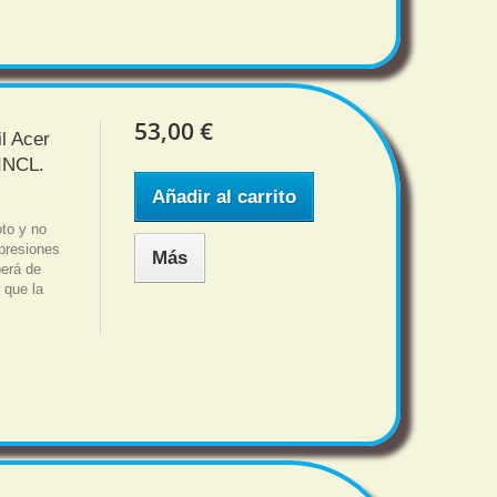
53,00 €
il Acer
INCL.
Añadir al carrito
oto y no
 presiones
Más
berá de
que la