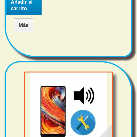
Añadir al
carrito
Más