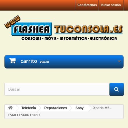
Contáctenos
Iniciar sesión
carrito
vacío
Telefonía
Reparaciones
Sony
Xperia M5 -
E5603 E5606 E5653