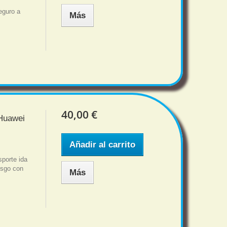
eguro a
Más
40,00 €
 Huawei
Añadir al carrito
porte ida
iesgo con
Más