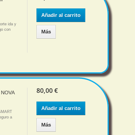
Añadir al carrito
rte ida y
sgo con
Más
80,00 €
i NOVA
Añadir al carrito
 SMART
eguro a
Más