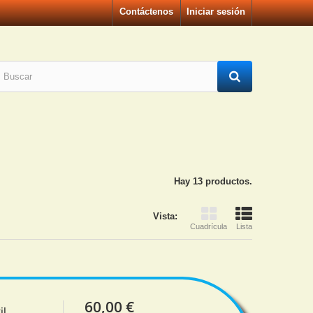
Contáctenos
Iniciar sesión
Hay 13 productos.
Vista:
Cuadrícula
Lista
60,00 €
il