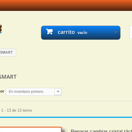
carrito
vacío
 SMART
SMART
por
En inventario primero
1 - 13 de 13 items
Reparar cambiar cristal táct