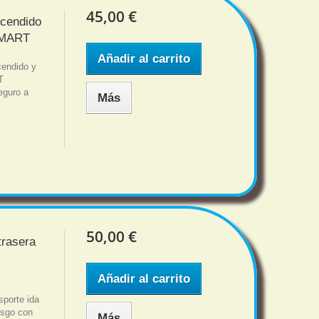
45,00 €
ncendido
SMART
Añadir al carrito
cendido y
T
eguro a
Más
50,00 €
trasera
Añadir al carrito
porte ida
iesgo con
Más