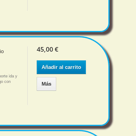
45,00 €
io
Añadir al carrito
rte ida y
sgo con
Más