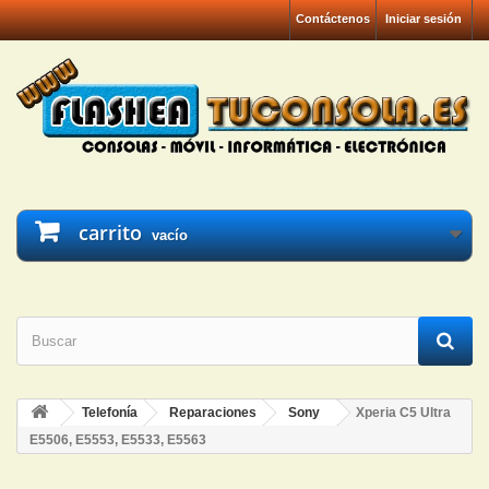
Contáctenos
Iniciar sesión
carrito
vacío
Telefonía
Reparaciones
Sony
Xperia C5 Ultra
E5506, E5553, E5533, E5563