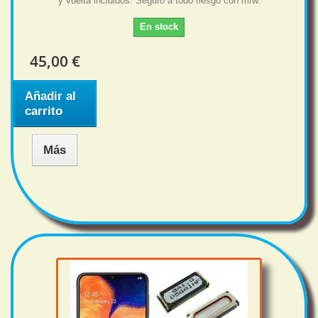
y vuelta incluidos. Seguro a todo riesgo con mrw.
En stock
45,00 €
Añadir al
carrito
Más