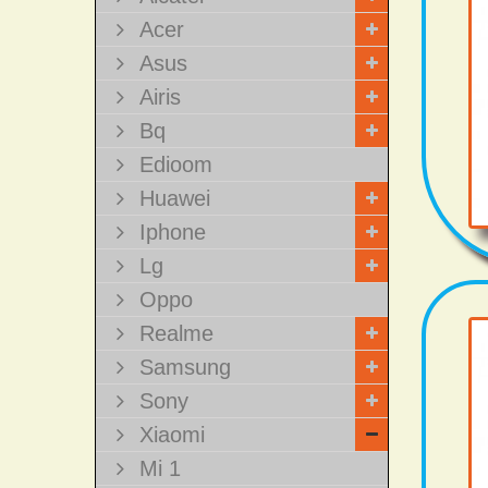
Acer
Asus
Airis
Bq
Edioom
Huawei
Iphone
Lg
Oppo
Realme
Samsung
Sony
Xiaomi
Mi 1