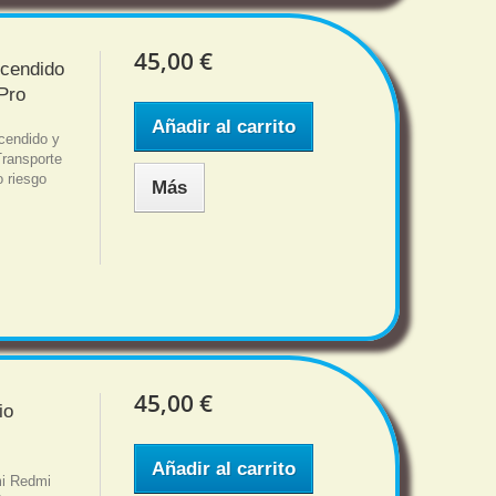
45,00 €
ncendido
Pro
Añadir al carrito
cendido y
ransporte
o riesgo
Más
45,00 €
io
Añadir al carrito
mi Redmi