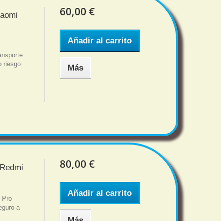
60,00 €
iaomi
Añadir al carrito
ansporte
o riesgo
Más
80,00 €
 Redmi
Añadir al carrito
 Pro
eguro a
Más