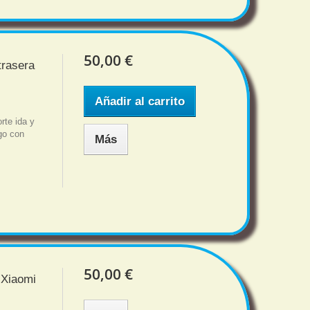
50,00 €
trasera
Añadir al carrito
rte ida y
sgo con
Más
50,00 €
 Xiaomi