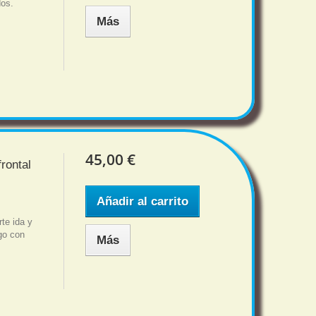
dos.
Más
45,00 €
rontal
Añadir al carrito
te ida y
sgo con
Más