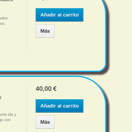
Añadir al carrito
Redmi
dos.
Más
40,00 €
r
o
Añadir al carrito
orte ida y
sgo con
Más