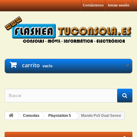
Contáctenos
Iniciar sesión
carrito
vacío
Consolas
Playstation 5
Mando Ps5 Dual Sense