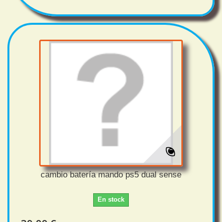
cambio batería mando ps5 dual sense
En stock