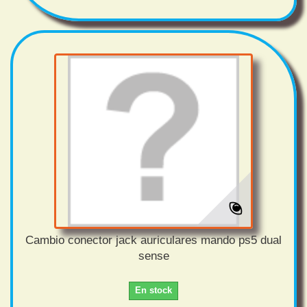
Cambio conector jack auriculares mando ps5 dual
sense
En stock