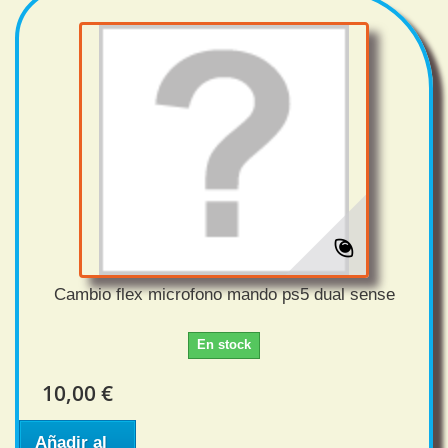
Cambio flex microfono mando ps5 dual sense
En stock
10,00 €
Añadir al