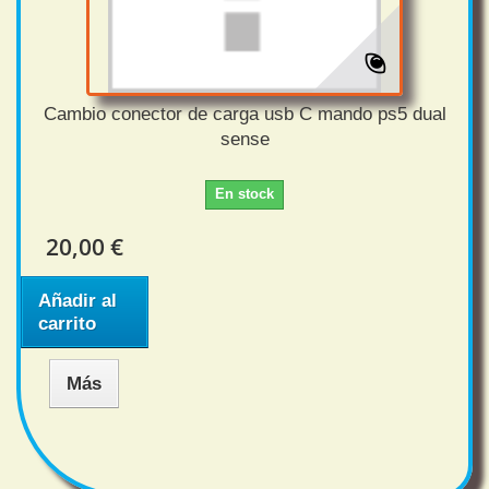
Cambio conector de carga usb C mando ps5 dual
sense
En stock
20,00 €
Añadir al
carrito
Más