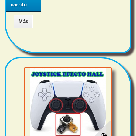
carrito
Más