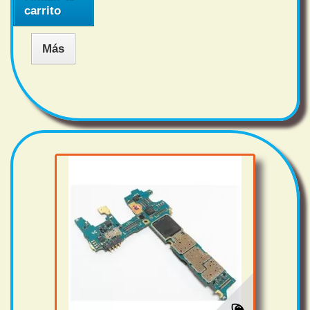
carrito
Más