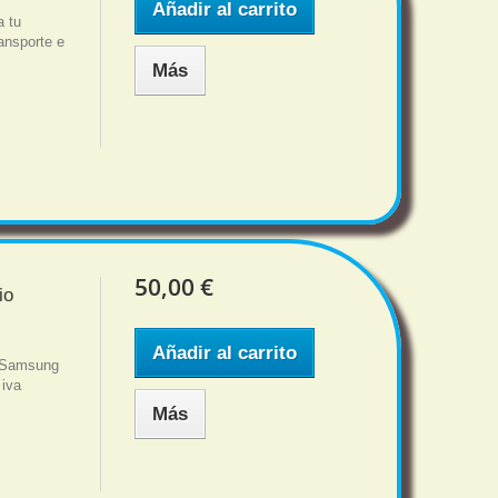
Añadir al carrito
a tu
nsporte e
Más
50,00 €
io
Añadir al carrito
a Samsung
 iva
Más