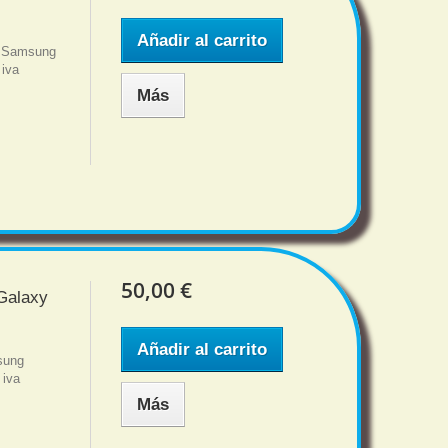
Añadir al carrito
a Samsung
 iva
Más
50,00 €
 Galaxy
Añadir al carrito
sung
 iva
Más