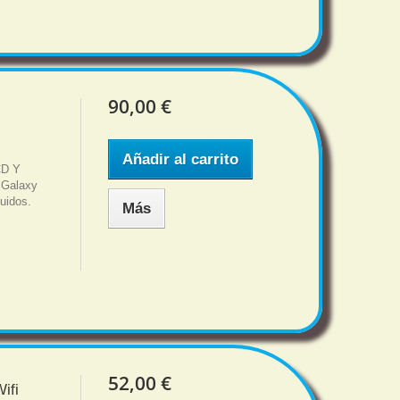
90,00 €
Añadir al carrito
CD Y
 Galaxy
uidos.
Más
52,00 €
ifi