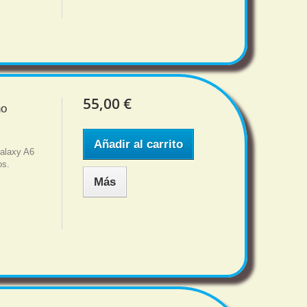
55,00 €
no
Añadir al carrito
alaxy A6
os.
Más