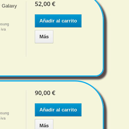
52,00 €
r Galaxy
Añadir al carrito
amsung
 iva
Más
90,00 €
Añadir al carrito
msung
 iva
Más