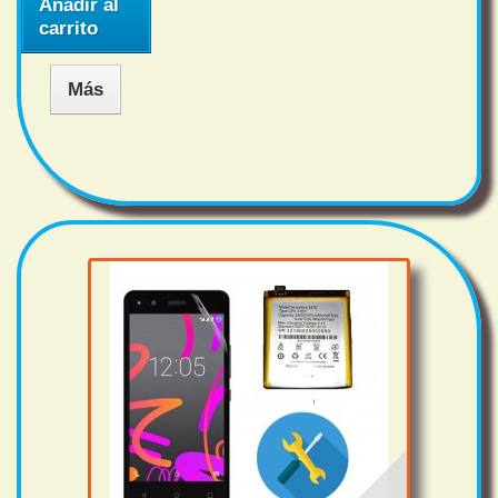
Añadir al
carrito
Más