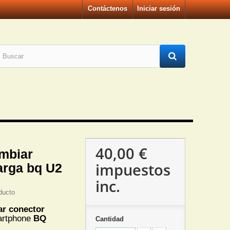
Contáctenos
Iniciar sesión
40,00 €
mbiar
impuestos
arga bq U2
inc.
ducto
ar conector
artphone
BQ
Cantidad