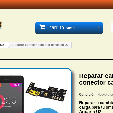
carrito
vacío
 U2
Reparar cambiar conector carga bq U2
Reparar ca
conector c
Condición:
Nuevo pro
Reparar
o
cambi
carga
para tu sm
Aquaris U2