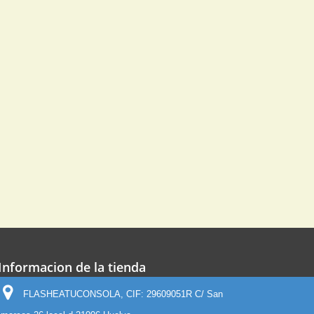
Informacion de la tienda
FLASHEATUCONSOLA, CIF: 29609051R C/ San