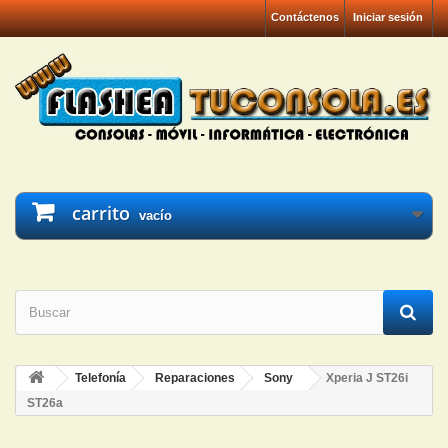
Contáctenos
Iniciar sesión
carrito
vacío
Telefonía
Reparaciones
Sony
Xperia J ST26i
ST26a