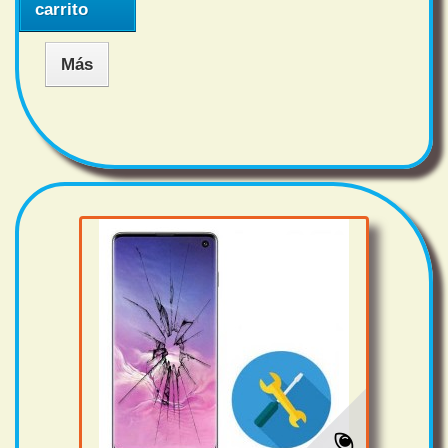
carrito
Más