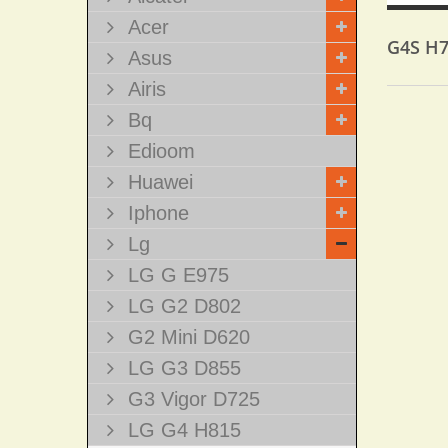
Acer
G4S H
Asus
Airis
Bq
Edioom
Huawei
Iphone
Lg
LG G E975
LG G2 D802
G2 Mini D620
LG G3 D855
G3 Vigor D725
LG G4 H815