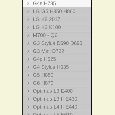
G4s H735
LG G5 H850 H860
LG K8 2017
LG K3 K100
M700 - Q6
G3 Stylus D690 D693
G3 Mini D722
G4c H525
G4 Stylus H635
G5 H850
G6 H870
Optimus L3 E400
Optimus L3 II E430
Optimus L4 II E440
Optimus L5 E610