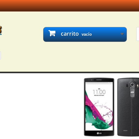
carrito
vacío