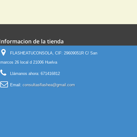
Informacion de la tienda
FLASHEATUCONSOLA, CIF: 29609051R C/ San
marcos 26 local d 21006 Huelva
Llámanos ahora:
671416812
Email:
consultasflashea@gmail.com