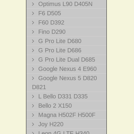
Optimus L90 D405N
F6 D505
F60 D392
Fino D290
G Pro Lite D680
G Pro Lite D686
G Pro Lite Dual D685
Google Nexus 4 E960
Google Nexus 5 D820
D821
L Bello D331 D335
Bello 2 X150
Magna H502F H500F
Joy H220
Leon 4G LTE H340