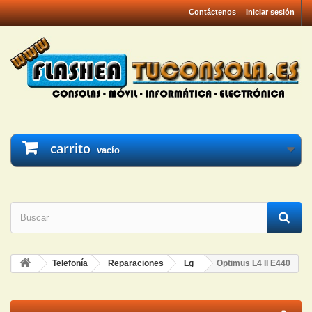
Contáctenos
Iniciar sesión
carrito
vacío
Telefonía
Reparaciones
Lg
Optimus L4 II E440