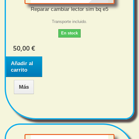
Reparar cambiar lector sim bq e5
Transporte incluido.
En stock
50,00 €
Añadir al
carrito
Más