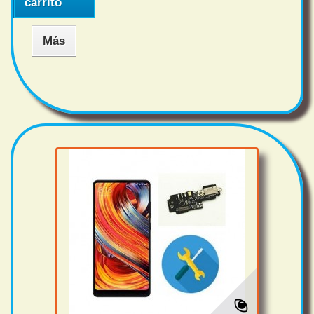
carrito
Más