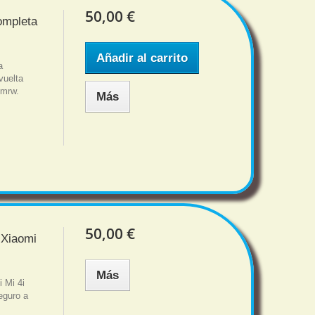
50,00 €
ompleta
Añadir al carrito
a
vuelta
 mrw.
Más
50,00 €
 Xiaomi
Más
 Mi 4i
eguro a