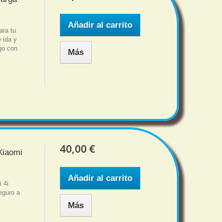
Añadir al carrito
ara tu
 ida y
sgo con
Más
40,00 €
Xiaomi
Añadir al carrito
 4i
eguro a
Más