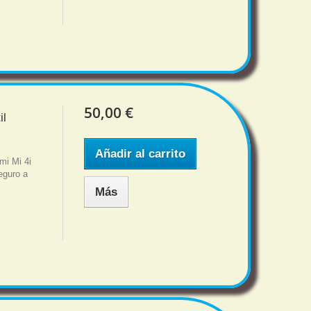
50,00 €
il
Añadir al carrito
omi Mi 4i
eguro a
Más