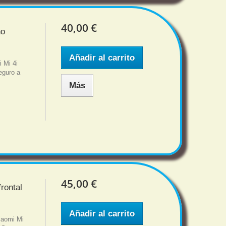
40,00 €
no
Añadir al carrito
 Mi 4i
eguro a
Más
45,00 €
rontal
Añadir al carrito
iaomi Mi