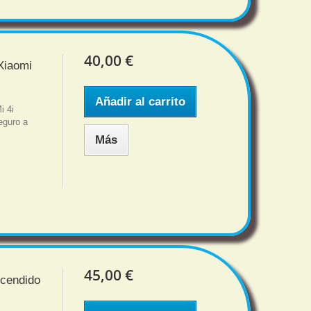
40,00 €
Xiaomi
Añadir al carrito
i 4i
eguro a
Más
45,00 €
ncendido