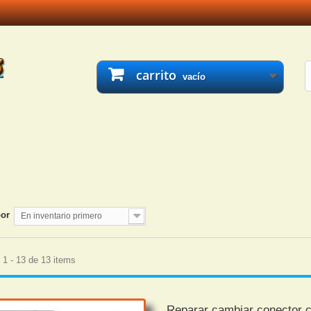
carrito
vacío
por
En inventario primero
1 - 13 de 13 items
Reparar cambiar conector 