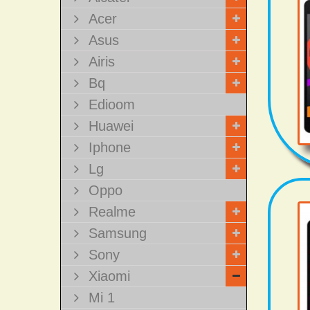
Acer
Asus
Airis
Bq
Edioom
Huawei
Iphone
Lg
Oppo
Realme
Samsung
Sony
Xiaomi
Mi 1