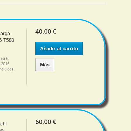
40,00 €
carga
6 T580
Añadir al carrito
ara tu
 2016
Más
ncluidos.
60,00 €
ctil
85