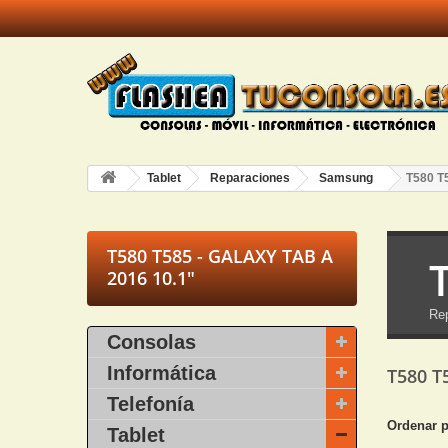
Tablet
Reparaciones
Samsung
T580 T5
T580 T585 - GALAXY TAB A
2016 10.1"
Rep
Consolas
Informática
T580 T
Telefonía
Ordenar 
Tablet