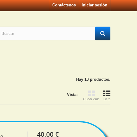
Contáctenos
Iniciar sesión
Hay 13 productos.
Vista:
Cuadrícula
Lista
40,00 €
no