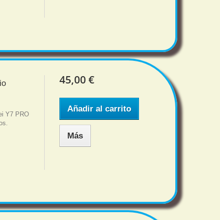
45,00 €
io
Añadir al carrito
wei Y7 PRO
os.
Más