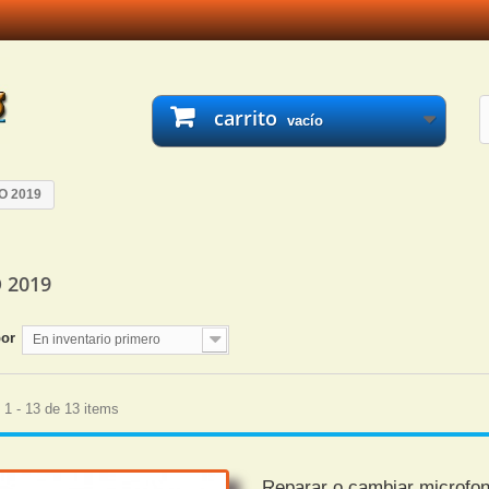
carrito
vacío
O 2019
O 2019
por
En inventario primero
1 - 13 de 13 items
Reparar o cambiar microfo