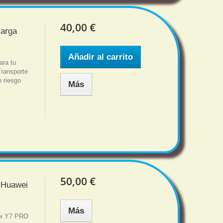
40,00 €
carga
Añadir al carrito
ara tu
ransporte
o riesgo
Más
50,00 €
m Huawei
Más
wei Y7 PRO