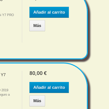
Añadir al carrito
ei Y7 PRO
.
Más
80,00 €
 Y7
Añadir al carrito
O 2019
eguro a
Más