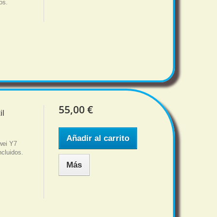
os.
55,00 €
il
Añadir al carrito
awei Y7
ncluidos.
Más