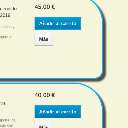
45,00 €
ncendido
 2019
Añadir al carrito
cendido y
9
eguro a
Más
40,00 €
r
019
Añadir al carrito
porte ida
iesgo con
Más