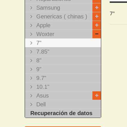
Samsung
7"
Genericas ( chinas )
Apple
Woxter
7"
7.85"
8"
9"
9.7"
10.1"
Asus
Dell
Recuperación de datos