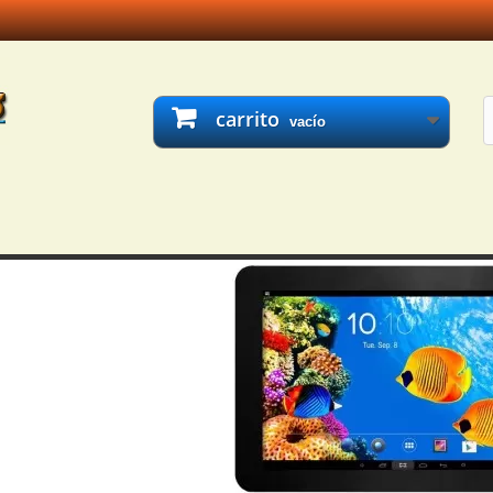
carrito
vacío