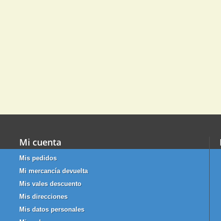
Mi cuenta
Mis pedidos
Mi mercancía devuelta
Mis vales descuento
Mis direcciones
Mis datos personales