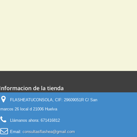
Informacion de la tienda
FLASHEATUCONSOLA, CIF: 29609051R C/ San
marcos 26 local d 21006 Huelva
Llámanos ahora:
671416812
Email:
consultasflashea@gmail.com