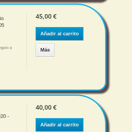
45,00 €
io
05
Añadir al carrito
5
eguro a
Más
40,00 €
r
20 -
Añadir al carrito