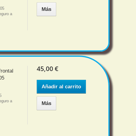
205
Más
eguro a
45,00 €
rontal
05
Añadir al carrito
5
eguro a
Más