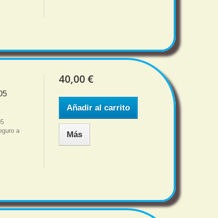
40,00 €
05
Añadir al carrito
05
eguro a
Más