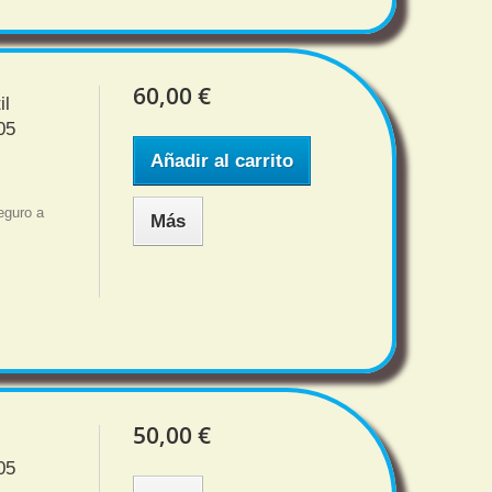
60,00 €
il
05
Añadir al carrito
eguro a
Más
50,00 €
05