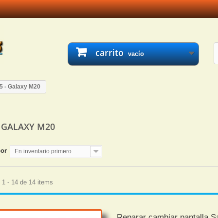
carrito
vacío
5 - Galaxy M20
- GALAXY M20
por
En inventario primero
1 - 14 de 14 items
Reparar cambiar pantalla 