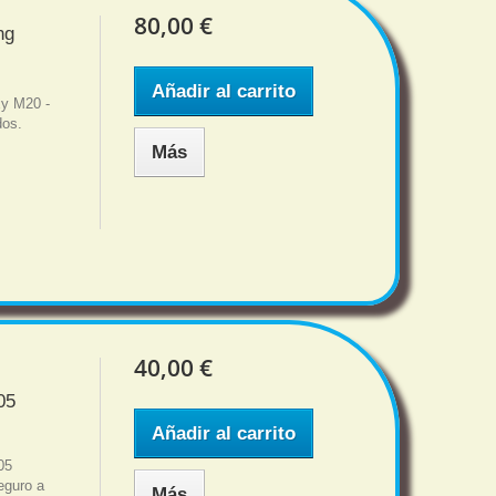
80,00 €
ng
Añadir al carrito
y M20 -
dos.
Más
40,00 €
05
Añadir al carrito
05
eguro a
Más