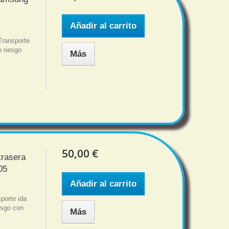
Añadir al carrito
ransporte
o riesgo
Más
50,00 €
trasera
05
Añadir al carrito
porte ida
iesgo con
Más