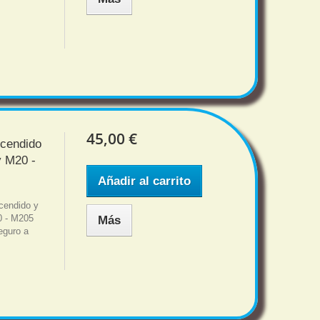
45,00 €
ncendido
 M20 -
Añadir al carrito
cendido y
0 - M205
Más
eguro a