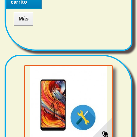
carrito
Más