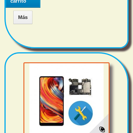
carrito
Más