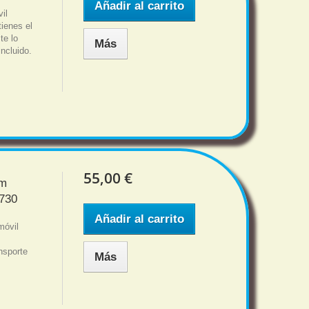
Añadir al carrito
vil
ienes el
te lo
Más
incluido.
55,00 €
im
730
Añadir al carrito
móvil
nsporte
Más