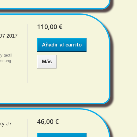
110,00 €
J7 2017
Añadir al carrito
y tactil
amsung
Más
46,00 €
xy J7