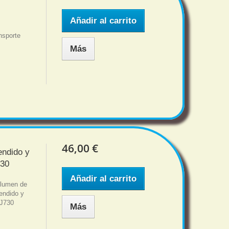
Añadir al carrito
nsporte
Más
46,00 €
endido y
730
Añadir al carrito
volumen de
endido y
 J730
Más