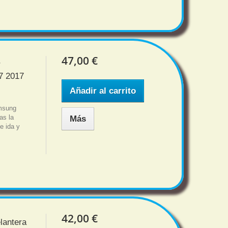
47,00 €
r
7 2017
Añadir al carrito
amsung
as la
Más
e ida y
42,00 €
lantera