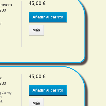
45,00 €
trasera
730
Añadir al carrito
0 .
Más
45,00 €
no
730
Añadir al carrito
ng Galaxy
ra
al.
Más