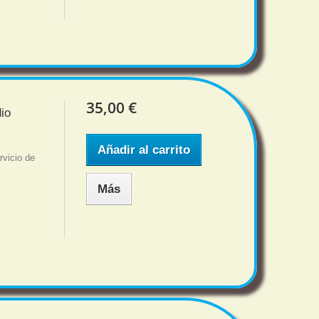
35,00 €
io
Añadir al carrito
rvicio de
Más