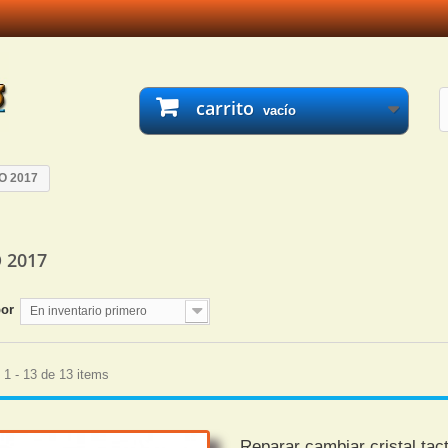
carrito
vacío
O 2017
O 2017
por
En inventario primero
1 - 13 de 13 items
Reparar cambiar cristal tact