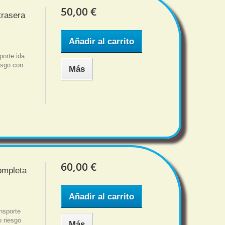
50,00 €
trasera
Añadir al carrito
orte ida
iesgo con
Más
60,00 €
ompleta
Añadir al carrito
nsporte
o riesgo
Más