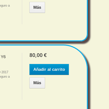
7
eguro a
Más
80,00 €
 Y6
Añadir al carrito
O 2017
eguro a
Más