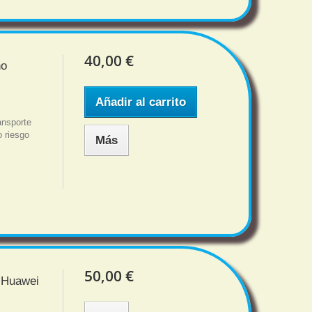
40,00 €
no
Añadir al carrito
nsporte
o riesgo
Más
50,00 €
m Huawei