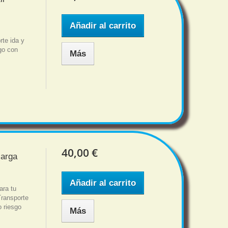
Añadir al carrito
te ida y
sgo con
Más
40,00 €
carga
Añadir al carrito
ara tu
ransporte
o riesgo
Más