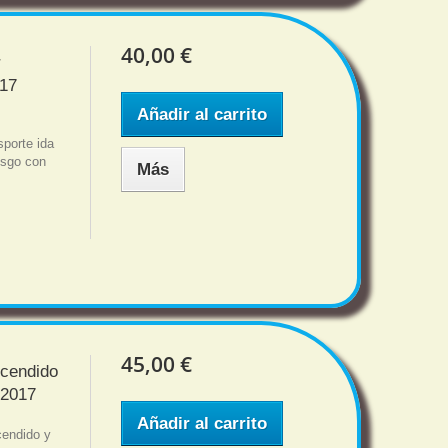
40,00 €
r
017
Añadir al carrito
porte ida
iesgo con
Más
45,00 €
ncendido
 2017
Añadir al carrito
cendido y