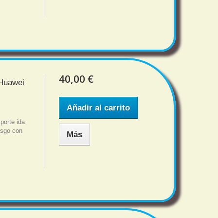
40,00 €
 Huawei
Añadir al carrito
porte ida
iesgo con
Más