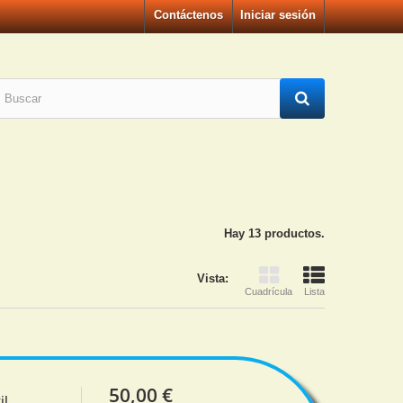
Contáctenos
Iniciar sesión
Hay 13 productos.
Vista:
Cuadrícula
Lista
50,00 €
il