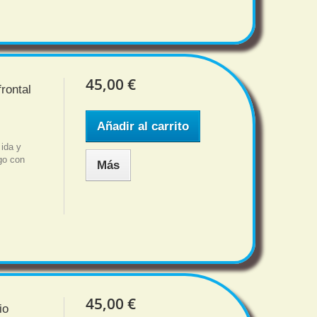
45,00 €
rontal
Añadir al carrito
 ida y
sgo con
Más
45,00 €
io