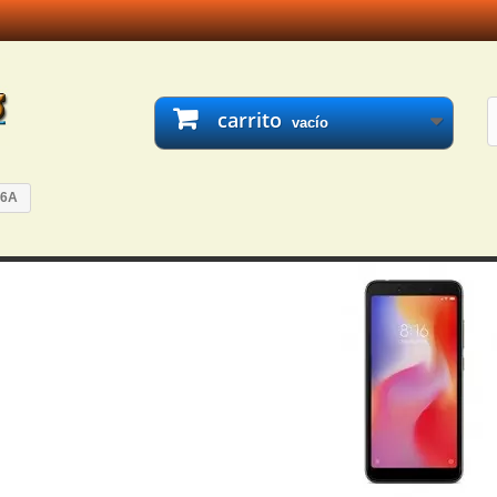
carrito
vacío
 6A