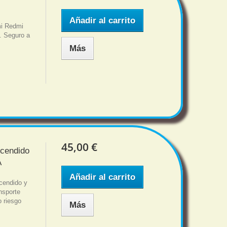
Añadir al carrito
mi Redmi
s. Seguro a
Más
45,00 €
ncendido
A
Añadir al carrito
cendido y
nsporte
o riesgo
Más