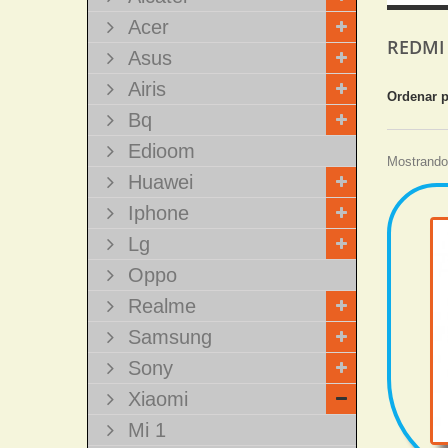
Acer
REDMI
Asus
Airis
Ordenar 
Bq
Edioom
Mostrando 
Huawei
Iphone
Lg
Oppo
Realme
Samsung
Sony
Xiaomi
Mi 1