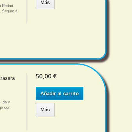
Más
mi Redmi
s. Seguro a
50,00 €
trasera
Añadir al carrito
 ida y
sgo con
Más