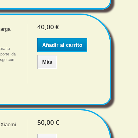
40,00 €
carga
Añadir al carrito
ara tu
porte ida
iesgo con
Más
50,00 €
 Xiaomi