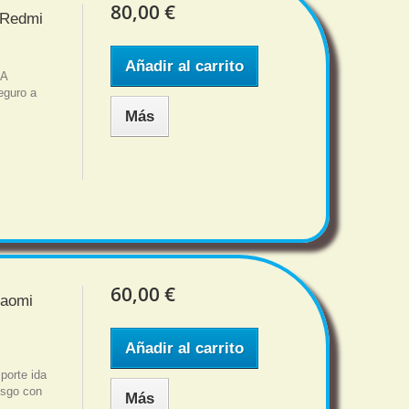
80,00 €
 Redmi
Añadir al carrito
6A
eguro a
Más
60,00 €
iaomi
Añadir al carrito
porte ida
iesgo con
Más