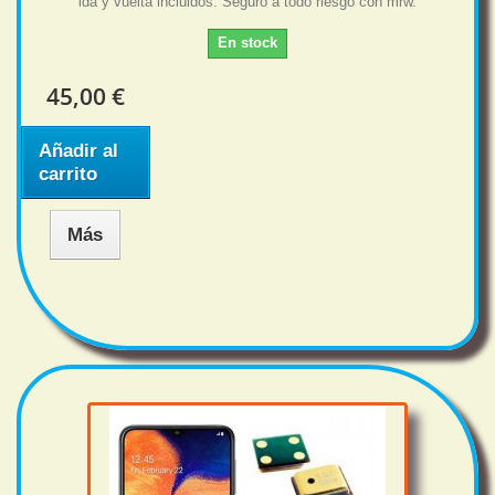
ida y vuelta incluidos. Seguro a todo riesgo con mrw.
En stock
45,00 €
Añadir al
carrito
Más