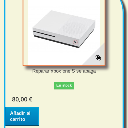
Reparar xbox one S se apaga
En stock
80,00 €
Añadir al
carrito