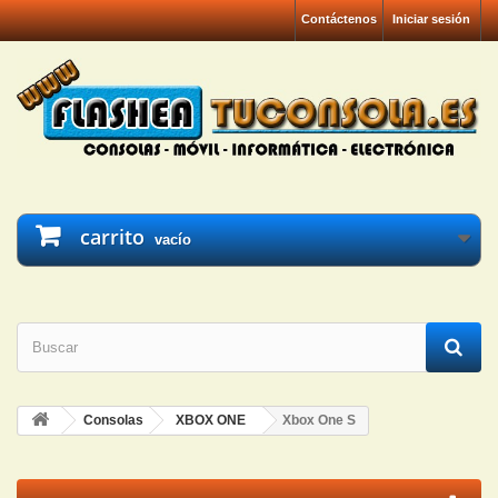
Contáctenos
Iniciar sesión
carrito
vacío
Consolas
XBOX ONE
Xbox One S