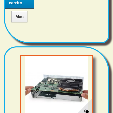
carrito
Más