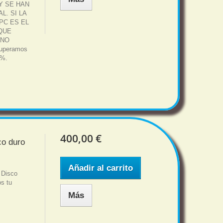
Y SE HAN
. SI LA
PC ES EL
 QUE
 NO
uperamos
5%.
400,00 €
co duro
Añadir al carrito
 Disco
s tu
.
Más