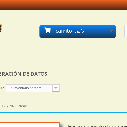
carrito
vacío
ERACIÓN DE DATOS
por
En inventario primero
1 - 7 de 7 items
Recuperación de datos mov