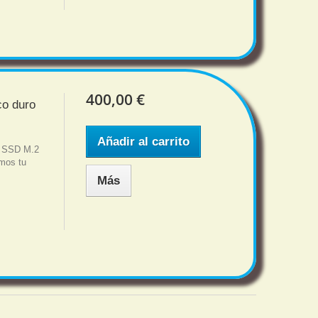
400,00 €
co duro
Añadir al carrito
u SSD M.2
mos tu
.
Más