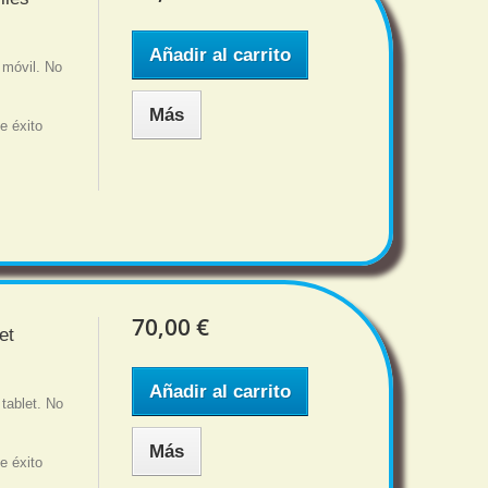
Añadir al carrito
 móvil. No
Más
e éxito
70,00 €
et
Añadir al carrito
tablet. No
Más
e éxito