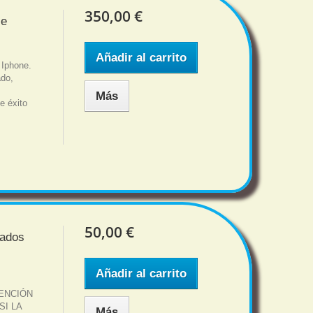
350,00 €
le
Añadir al carrito
 Iphone.
ado,
Más
e éxito
50,00 €
rados
Añadir al carrito
ENCIÓN
SI LA
Más