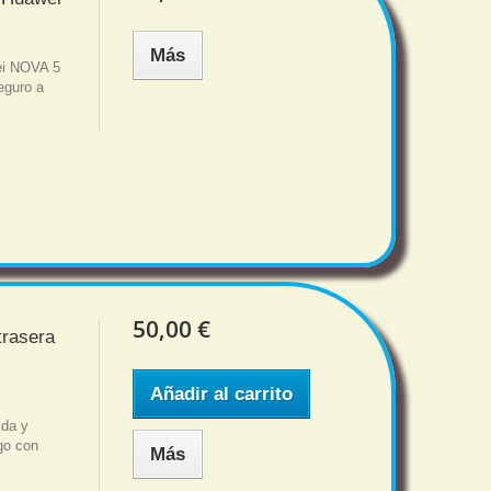
Más
ei NOVA 5
eguro a
50,00 €
trasera
Añadir al carrito
ida y
sgo con
Más