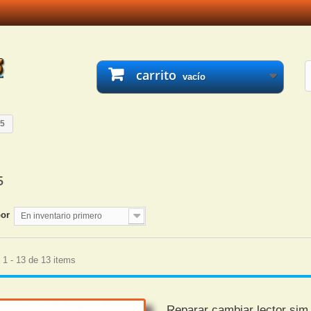
carrito
vacío
5
5
por
En inventario primero
1 - 13 de 13 items
Reparar cambiar lector si