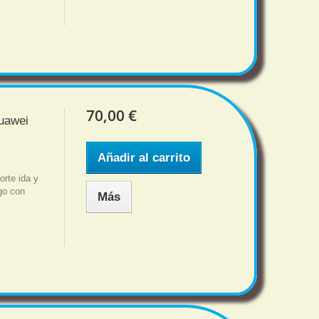
70,00 €
Huawei
Añadir al carrito
rte ida y
sgo con
Más