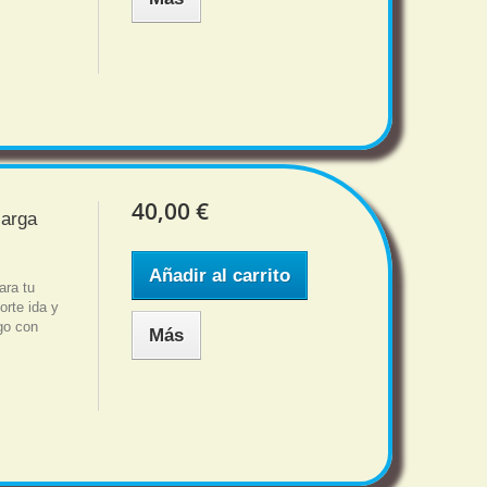
40,00 €
carga
Añadir al carrito
ara tu
rte ida y
sgo con
Más