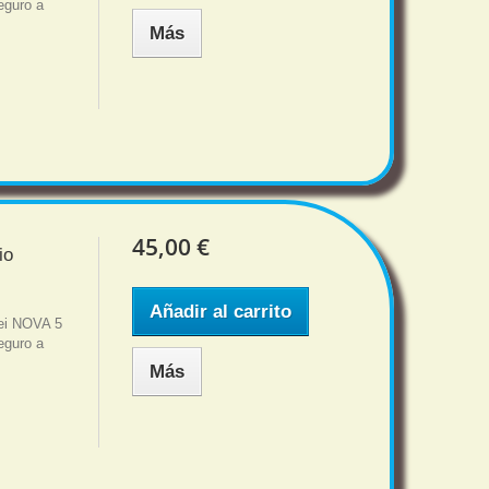
eguro a
Más
45,00 €
io
Añadir al carrito
wei NOVA 5
eguro a
Más