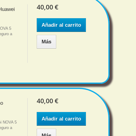
40,00 €
 Huawei
Añadir al carrito
NOVA 5
eguro a
Más
40,00 €
no
Añadir al carrito
ei NOVA 5
eguro a
Más