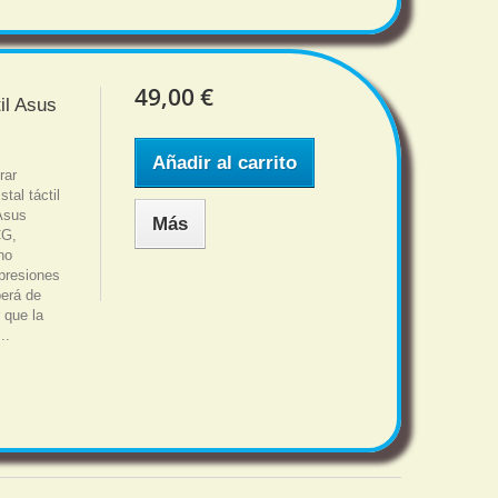
49,00 €
il Asus
Añadir al carrito
rar
tal táctil
 Asus
Más
CG,
no
 presiones
berá de
que la
..