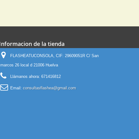
Informacion de la tienda
FLASHEATUCONSOLA, CIF: 29609051R C/ San
marcos 26 local d 21006 Huelva
Llámanos ahora:
671416812
Email:
consultasflashea@gmail.com