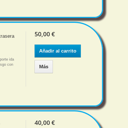
50,00 €
trasera
Añadir al carrito
porte ida
iesgo con
Más
40,00 €
r