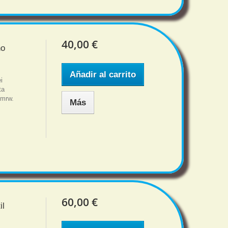
40,00 €
no
Añadir al carrito
i
ta
 mrw.
Más
60,00 €
il