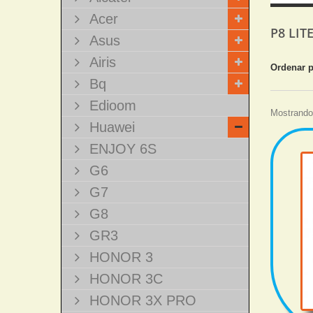
Acer
P8 LIT
Asus
Airis
Ordenar 
Bq
Edioom
Mostrando 
Huawei
ENJOY 6S
G6
G7
G8
GR3
HONOR 3
HONOR 3C
HONOR 3X PRO