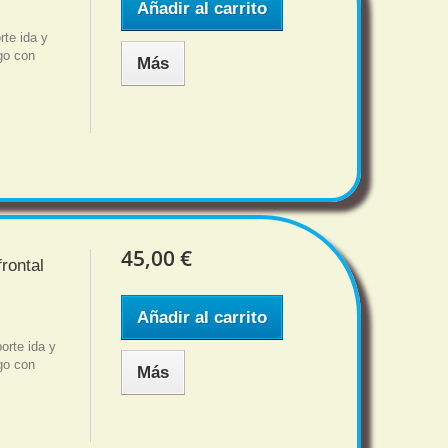
Añadir al carrito
rte ida y
sgo con
Más
45,00 €
rontal
Añadir al carrito
orte ida y
sgo con
Más