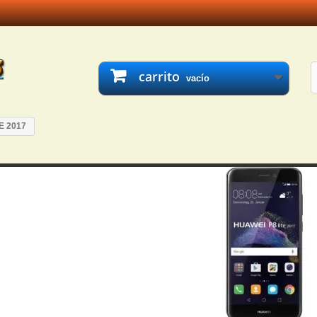
carrito
vacío
E 2017